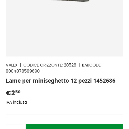
VALEX
|
CODICE ORIZZONTE:
28528
|
BARCODE:
8004878589690
Lame per miniseghetto 12 pezzi 1452686
€2
50
IVA inclusa
Q.tà