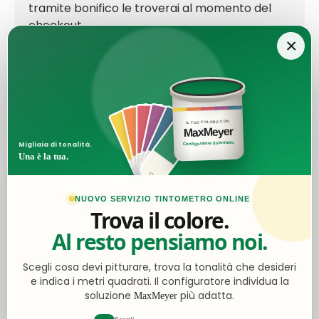
tramite bonifico le troverai al momento del
checkout.
×
Ottimo
IL TUO COLORE CON
MaxMeyer
4,5
/5
Configuratore tintometro
Migliaia di tonalità.
Una è la tua.
2.062
recensioni
NUOVO SERVIZIO TINTOMETRO ONLINE
Trova il colore.
Le nostre recensioni a 4 e 5 stelle.
Al resto pensiamo noi.
Clicca qui per leggerle tutte >
Precedente
Successivo
Scegli cosa devi pitturare, trova la tonalità che desideri
e indica i metri quadrati. Il configuratore individua la
Ieri
soluzione
più adatta.
MaxMeyer
Ottimo acquisto e qualità tutto perfetto