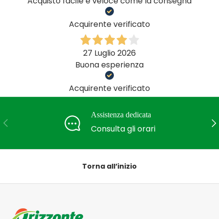
Acquisto facile e veloce come la consegna
Acquirente verificato
27 Luglio 2026
Buona esperienza
Acquirente verificato
Assistenza dedicata
Indietro
Ava
Consulta gli orari
Torna all’inizio