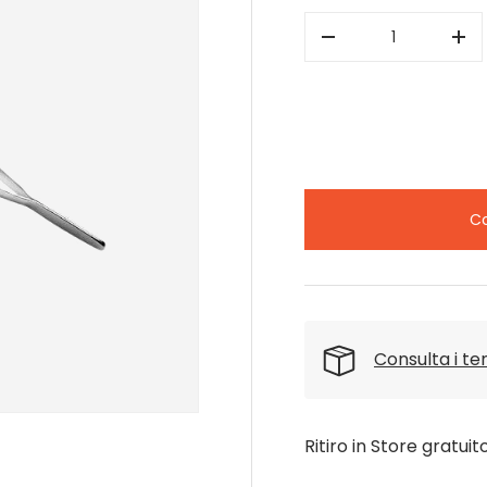
Q.tà
-
+
Co
Consulta i t
Ritiro in Store gratuit