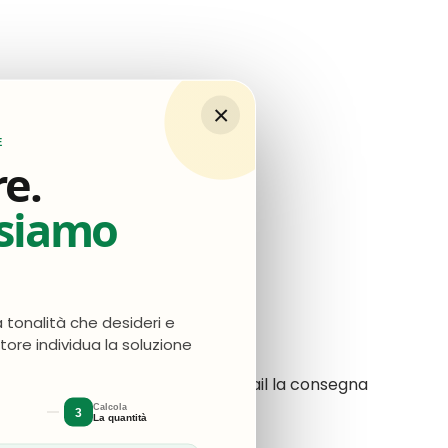
×
E
re.
nsiamo
a tonalità che desideri e
atore individua la soluzione
da: ho dovuto sollecitare via mail la consegna
Calcola
3
La quantità