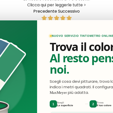
Clicca qui per leggerle tutte >
Precedente
Successivo
2 Giorni Fa
Ottimo acquisto e qualità tutto perfetto
NUOVO SERVIZIO TINTOMETRO ONLIN
Trova il colo
Acquirente verificato
Al resto pe
2 Giorni Fa
Perfetto rapidi precisi
noi.
Acquirente verificato
Scegli cosa devi pitturare, trova l
indica i metri quadrati. Il configur
4 Giorni Fa
più adatta.
MaxMeyer
 cinque stelle perché mi aspettavo una consegna più rapi
dopo più di una settimana di attesa.
Scegli
Trova
1
2
La superficie
Il tuo colore