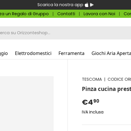
Scarica la nostra app
za un Regalo di Gruppo
Contatti
Lavora con Noi
Con
a
ggio
Elettrodomestici
Ferramenta
Giochi Aria Apert
TESCOMA
|
CODICE OR
Pinza cucina pre
€4
90
IVA inclusa