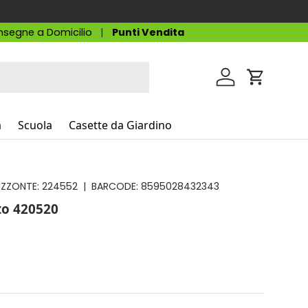
segne a Domicilio
Punti Vendita
Accedi
Carrello
a
Scuola
Casette da Giardino
IZZONTE:
224552
|
BARCODE:
8595028432343
sto 420520