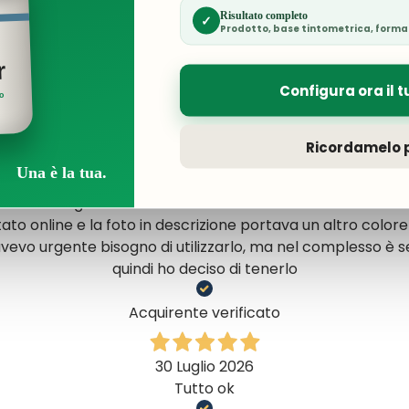
Acquirente verificato
Risultato completo
✓
Prodotto, base tintometrica, forma
5 Giorni Fa
r
gentilezza e cortesia al top. Prodotti eccellenti
Configura ora il t
ro
Acquirente verificato
Ricordamelo p
Una è la tua.
6 Giorni Fa
al vento. In giornate molto ventose non si muove assolut
tato online e la foto in descrizione portava un altro colore
vevo urgente bisogno di utilizzarlo, ma nel complesso è 
quindi ho deciso di tenerlo
Acquirente verificato
30 Luglio 2026
Tutto ok