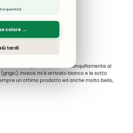
ti e quantità
→
uo colore
iù tardi
amente e la copertura rimane tranquillamente al
 (grigio), invece mi è arrivato bianco e le sotto
sempre un ottimo prodotto ed anche molto bello,