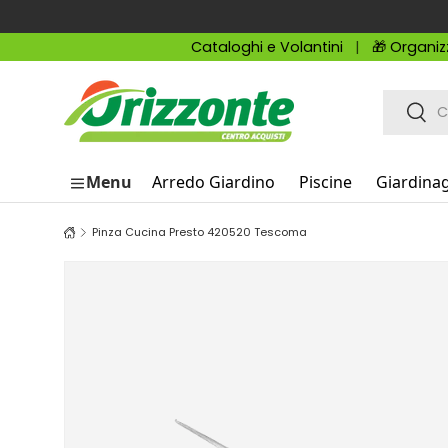
Passa ai contenuti
Cataloghi e Volantini
🎁 Organiz
Cerca
Cerc
Menu
Arredo Giardino
Piscine
Giardina
Pinza Cucina Presto 420520 Tescoma