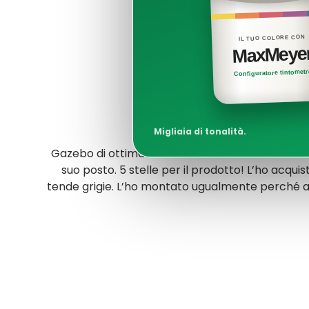
IL TUO COLORE CON
MaxMeye
Configuratore tintomet
Migliaia di tonalità.
Gazebo di ottima fattura ed ottima resistenza 
suo posto. 5 stelle per il prodotto! L’ho acquis
tende grigie. L’ho montato ugualmente perché a