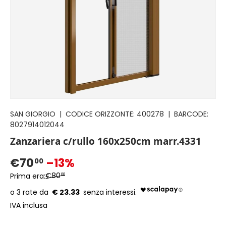
SAN GIORGIO
|
CODICE ORIZZONTE:
400278
|
BARCODE:
8027914012044
Zanzariera c/rullo 160x250cm marr.4331
€70
–13%
00
€80
Prima era:
00
€ 23.33
IVA inclusa