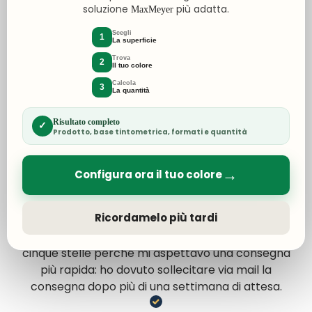
soluzione
più adatta.
MaxMeyer
Scegli
2 Giorni Fa
1
La superficie
Ottimo acquisto e qualità tutto perfetto
Trova
2
Il tuo colore
Calcola
Acquirente verificato
3
La quantità
Risultato completo
✓
2 Giorni Fa
Prodotto, base tintometrica, formati e quantità
Perfetto rapidi precisi
→
Configura ora il tuo colore
Acquirente verificato
Ricordamelo più tardi
4 Giorni Fa
Catalogo ampio e prezzi competitivi. Non metto
cinque stelle perché mi aspettavo una consegna
più rapida: ho dovuto sollecitare via mail la
consegna dopo più di una settimana di attesa.