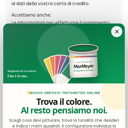
ai dati della vostra carta di credito.
Accettiamo anche:
Le informazioni per effettuare il pagamento
tramite bonifico le troverai al momento del
×
checkout.
IL TUO COLORE CON
MaxMeyer
Ottimo
Configuratore tintometro
Migliaia di tonalità.
Una è la tua.
4,5
/5
2.062
NUOVO SERVIZIO TINTOMETRO ONLINE
Trova il colore.
recensioni
Al resto pensiamo noi.
Le nostre recensioni a 4 e 5 stelle.
Scegli cosa devi pitturare, trova la tonalità che desideri
Clicca qui per leggerle tutte >
e indica i metri quadrati. Il configuratore individua la
Precedente
Successivo