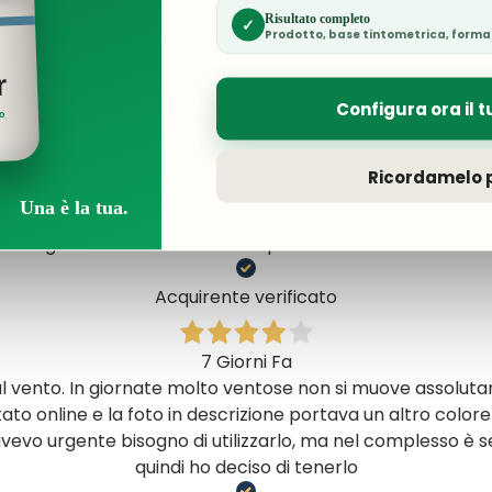
Risultato completo
✓
Prodotto, base tintometrica, forma
5 Giorni Fa
 cinque stelle perché mi aspettavo una consegna più rapi
r
dopo più di una settimana di attesa.
Configura ora il t
ro
Acquirente verificato
Ricordamelo p
Una è la tua.
6 Giorni Fa
gentilezza e cortesia al top. Prodotti eccellenti
Acquirente verificato
7 Giorni Fa
al vento. In giornate molto ventose non si muove assolut
tato online e la foto in descrizione portava un altro colore
vevo urgente bisogno di utilizzarlo, ma nel complesso è 
quindi ho deciso di tenerlo