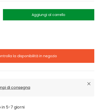
Aggiungi al carrello
ntrolla la disponibilità in negozio
Chiudi
empi di consegna
o in 5-7 giorni