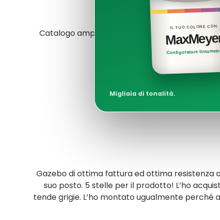
IL TUO COLORE CON
Catalogo ampio e prezzi competitivi. Non metto
MaxMeye
Configuratore tintomet
Migliaia di tonalità.
Gazebo di ottima fattura ed ottima resistenza 
suo posto. 5 stelle per il prodotto! L’ho acquis
tende grigie. L’ho montato ugualmente perché a