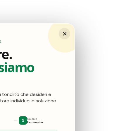
×
egna è stata rapida.
E
re.
nsiamo
a tonalità che desideri e
atore individua la soluzione
Calcola
3
La quantità