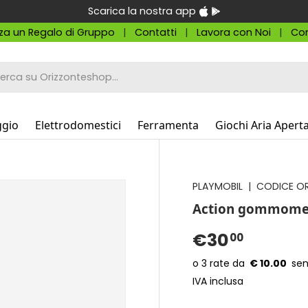
Scarica la nostra app
za un Regalo di Gruppo
Contatti
Lavora con Noi
Con
a
ggio
Elettrodomestici
Ferramenta
Giochi Aria Apert
PLAYMOBIL
|
CODICE OR
Action gommome
€30
00
€ 10.00
IVA inclusa