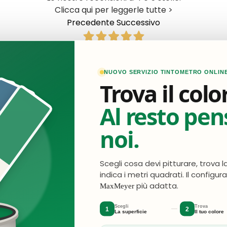
Clicca qui per leggerle tutte >
Precedente
Successivo
Ieri
positiva. I prodotti acquistati mi sembrano ottimi. La cons
NUOVO SERVIZIO TINTOMETRO ONLIN
Trova il colo
Acquirente verificato
Al resto pe
3 Giorni Fa
Ottimo acquisto e qualità tutto perfetto
noi.
Acquirente verificato
Scegli cosa devi pitturare, trova l
indica i metri quadrati. Il configur
3 Giorni Fa
più adatta.
MaxMeyer
Perfetto rapidi precisi
Scegli
Trova
1
2
La superficie
Il tuo colore
Acquirente verificato