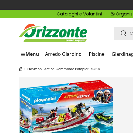
Passa ai contenuti
Cataloghi e Volantini
🎁 Organiz
Cerca
Cerc
Menu
Arredo Giardino
Piscine
Giardina
Playmobil Action Gommome Pompieri 71464