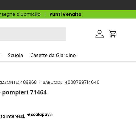
segne a Domicilio
Punti Vendita
Accedi
Carrello
a
Scuola
Casette da Giardino
IZZONTE:
489968
|
BARCODE:
4008789714640
 pompieri 71464