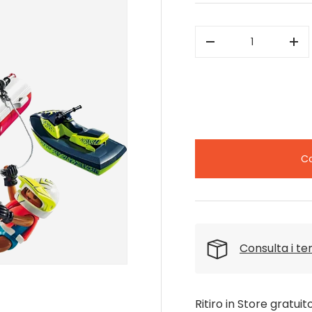
Q.tà
-
+
Co
Consulta i t
Ritiro in Store gratuit