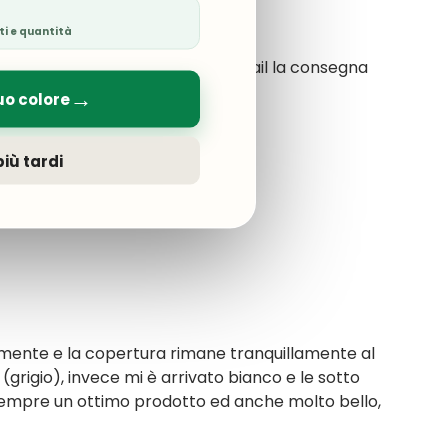
ti e quantità
da: ho dovuto sollecitare via mail la consegna
→
uo colore
iù tardi
amente e la copertura rimane tranquillamente al
 (grigio), invece mi è arrivato bianco e le sotto
sempre un ottimo prodotto ed anche molto bello,