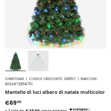
Carica immagine 1 nella visualizzazione galleria
Carica immagine 2 nella visualizzazione gal
CHRISTMAS
|
CODICE ORIZZONTE:
298157
|
BARCODE:
8024972858751
Mantello di luci albero di natale multicolor
€69
00
€ 23.00