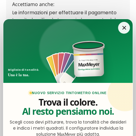
Accettiamo anche:
Le informazioni per effettuare il pagamento
tramite bonifico le troverai al momento del
×
checkout.
Ottimo
IL TUO COLORE CON
MaxMeyer
Configuratore tintometro
Migliaia di tonalità.
Una è la tua.
4,5
/5
2.062
recensioni
NUOVO SERVIZIO TINTOMETRO ONLINE
Trova il colore.
Al resto pensiamo noi.
Le nostre recensioni a 4 e 5 stelle.
Clicca qui per leggerle tutte >
Scegli cosa devi pitturare, trova la tonalità che desideri
Precedente
Successivo
e indica i metri quadrati. Il configuratore individua la
soluzione
più adatta.
MaxMeyer