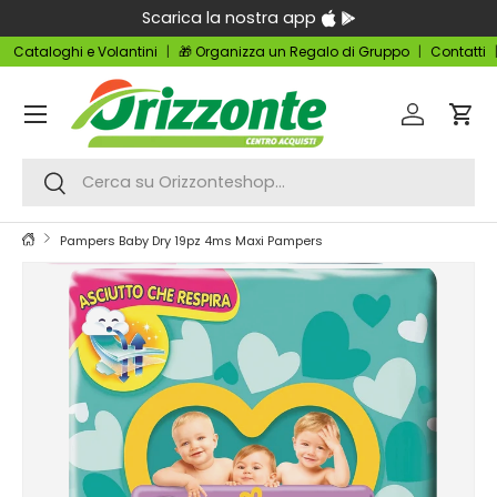
Scarica la nostra app
Passa ai contenuti
Cataloghi e Volantini
🎁 Organizza un Regalo di Gruppo
Contatti
Menu
Accedi
Carr
Cerca
Cerca
Pampers Baby Dry 19pz 4ms Maxi Pampers