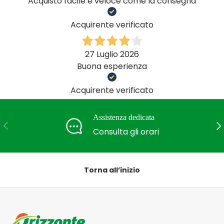
Acquisto facile e veloce come la consegna
Acquirente verificato
27 Luglio 2026
Buona esperienza
Acquirente verificato
Assistenza dedicata
Indietro
Ava
Consulta gli orari
Torna all’inizio