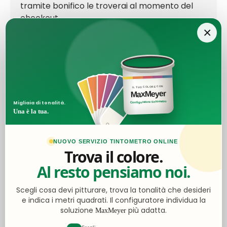
tramite bonifico le troverai al momento del
checkout.
×
Ottimo
IL TUO COLORE CON
MaxMeyer
4,5
/5
Configuratore tintometro
Migliaia di tonalità.
Una è la tua.
2.062
recensioni
NUOVO SERVIZIO TINTOMETRO ONLINE
Trova il colore.
Le nostre recensioni a 4 e 5 stelle.
Al resto pensiamo noi.
Clicca qui per leggerle tutte >
Precedente
Successivo
Scegli cosa devi pitturare, trova la tonalità che desideri
e indica i metri quadrati. Il configuratore individua la
Ieri
soluzione
più adatta.
MaxMeyer
Ottimo acquisto e qualità tutto perfetto