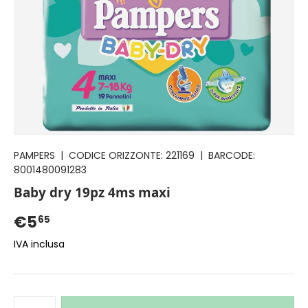
PAMPERS
|
CODICE ORIZZONTE:
221169
|
BARCODE:
8001480091283
Baby dry 19pz 4ms maxi
€5
65
IVA inclusa
Q.tà