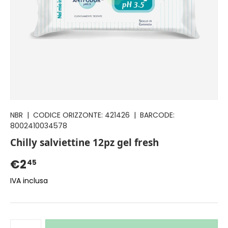
NBR
|
CODICE ORIZZONTE:
421426
|
BARCODE:
8002410034578
Chilly salviettine 12pz gel fresh
€2
45
IVA inclusa
Q.tà