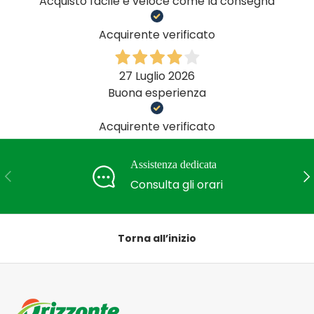
Acquisto facile e veloce come la consegna
Acquirente verificato
27 Luglio 2026
Buona esperienza
Acquirente verificato
Assistenza dedicata
Indietro
Ava
Consulta gli orari
Torna all’inizio