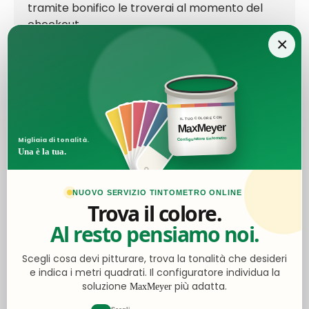
tramite bonifico le troverai al momento del
checkout.
×
Ottimo
IL TUO COLORE CON
MaxMeyer
4,5
/5
Configuratore tintometro
Migliaia di tonalità.
Una è la tua.
2.062
recensioni
NUOVO SERVIZIO TINTOMETRO ONLINE
Trova il colore.
Le nostre recensioni a 4 e 5 stelle.
Al resto pensiamo noi.
Clicca qui per leggerle tutte >
Precedente
Successivo
Scegli cosa devi pitturare, trova la tonalità che desideri
e indica i metri quadrati. Il configuratore individua la
Ieri
soluzione
più adatta.
MaxMeyer
Ottimo acquisto e qualità tutto perfetto