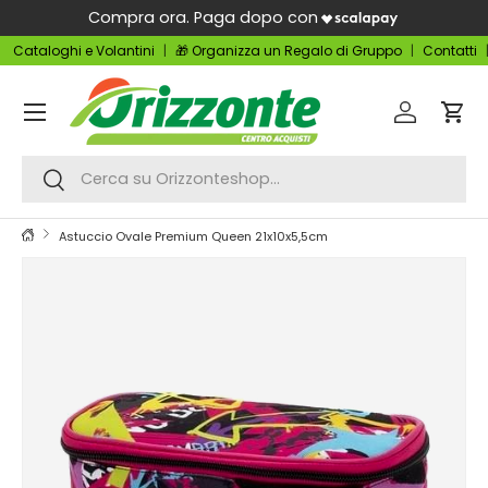
Compra ora. Paga dopo con
Passa ai contenuti
Cataloghi e Volantini
🎁 Organizza un Regalo di Gruppo
Contatti
Menu
Accedi
Carr
Cerca
Cerca
Astuccio Ovale Premium Queen 21x10x5,5cm