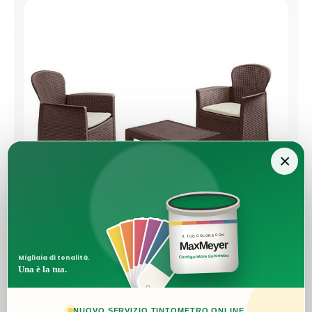
×
IL TUO COLORE CON
MaxMeyer
Configuratore tintometro
Migliaia di tonalità.
Una è la tua.
DESIGN ELEGANTE E COMPATTO
NUOVO SERVIZIO TINTOMETRO ONLINE