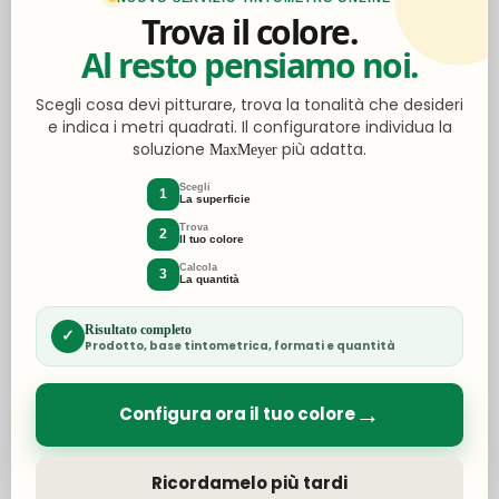
Set Da Giardino Akita
Trova il colore.
In Resina Rattan Moka
Al resto pensiamo noi.
Scegli cosa devi pitturare, trova la tonalità che desideri
Ideale per creare un angolo relax in giardino o sul
e indica i metri quadrati. Il configuratore individua la
balcone di casa. Struttura effetto rattan in resina
soluzione
più adatta.
MaxMeyer
resistente agli agenti atmosferici, perfetta per un
utilizzo outdoor pratico e durevole.
Scegli
1
La superficie
Brand: IPAE-PROGARDEN
Trova
2
Il tuo colore
€54,90
Calcola
3
La quantità
Risultato completo
Scopri versione Moka
✓
Prodotto, base tintometrica, formati e quantità
Scopri versione Bianca
→
Configura ora il tuo colore
Scopri versione Antracite
Ricordamelo più tardi