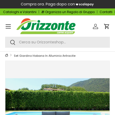
Compra ora. Paga dopo con
Passa ai contenuti
Cataloghi e Volantini
🎁 Organizza un Regalo di Gruppo
Contatti
Menu
Accedi
Carr
Cerca
Cerca
Set Giardino Habana In Alluminio Antracite