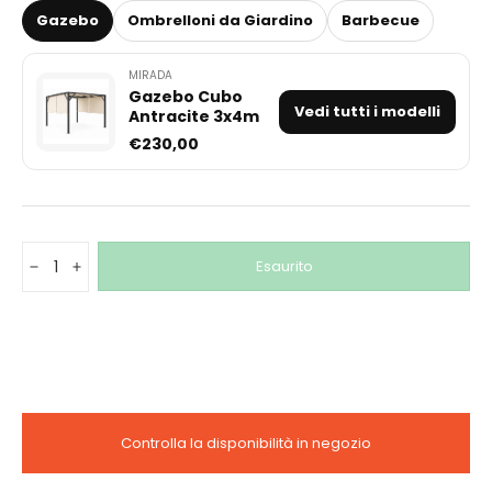
Gazebo
Ombrelloni da Giardino
Barbecue
MIRADA
Gazebo Cubo
Vedi tutti i modelli
Antracite 3x4m
€230,00
Q.tà
Esaurito
-
+
Controlla la disponibilità in negozio