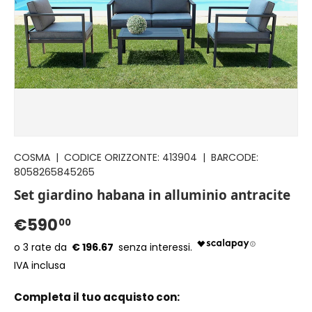
COSMA
|
CODICE ORIZZONTE:
413904
|
BARCODE:
8058265845265
Set giardino habana in alluminio antracite
€590
00
€ 196.67
IVA inclusa
Completa il tuo acquisto con: