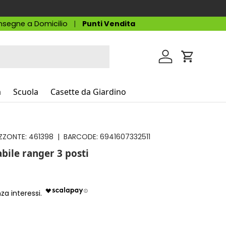
segne a Domicilio
Punti Vendita
Accedi
Carrello
a
Scuola
Casette da Giardino
ZZONTE:
461398
|
BARCODE:
6941607332511
abile ranger 3 posti