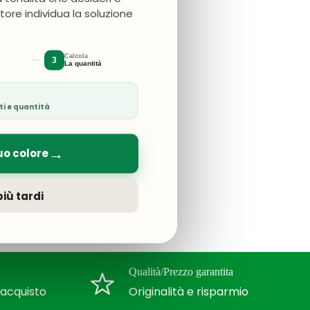
atore individua la soluzione
Calcola
3
La quantità
ti e quantità
→
uo colore
iù tardi
Qualità/Prezzo garantita
l'acquisto
Originalità e risparmio