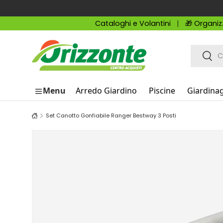
Passa ai contenuti
Cataloghi e Volantini
🎁 Organiz
Cerca
Cerc
Menu
Arredo Giardino
Piscine
Giardina
Set Canotto Gonfiabile Ranger Bestway 3 Posti