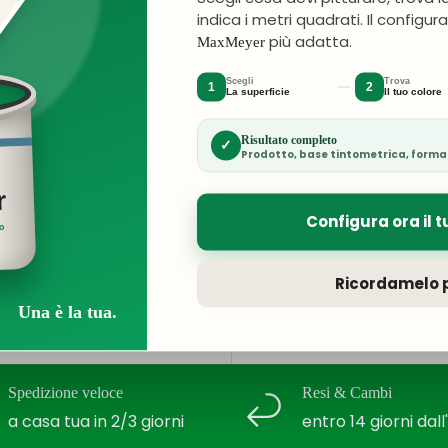
indica i metri quadrati. Il configur
più adatta.
MaxMeyer
Scegli
Trova
1
2
La superficie
Il tuo colore
orate in modo
Risultato completo
✓
i credito né
Prodotto, base tintometrica, forma
 credito.
r
Configura ora il t
ro
tramite bonifico le
Ricordamelo p
Una è la tua.
Spedizione veloce
Resi & Cambi
a casa tua in 2/3 giorni
entro 14 giorni dal