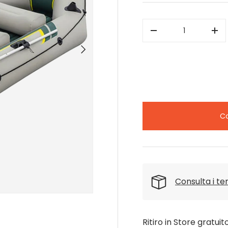
Q.tà
-
+
Avanti
Co
Consulta i t
e galleria
Ritiro in Store gratuit