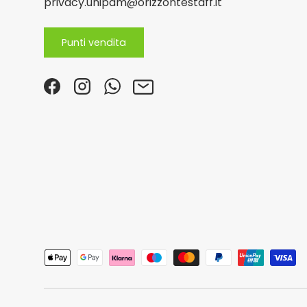
privacy.unipam@orizzontestaff.it
Punti vendita
Facebook
Instagram
WhatsApp
Email
Metodi di pagamento accettati