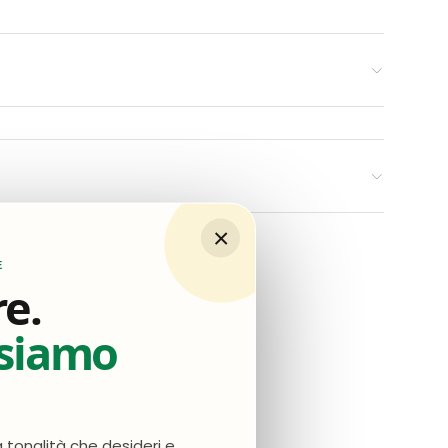
×
E
re.
nsiamo
a tonalità che desideri e