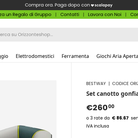
Compra ora. Paga dopo con
za un Regalo di Gruppo
Contatti
Lavora con Noi
Con
a
ggio
Elettrodomestici
Ferramenta
Giochi Aria Apert
BESTWAY
|
CODICE ORI
Set canotto gonfi
€260
00
€ 86.67
IVA inclusa