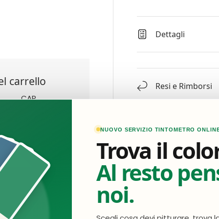
Dettagli
l carrello
Resi e Rimborsi
CAP
NUOVO SERVIZIO TINTOMETRO ONLIN
Trova il colo
Al resto pe
noi.
Scegli cosa devi pitturare, trova l