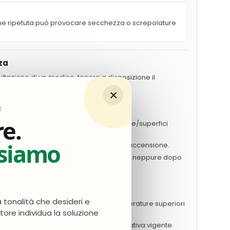
ne ripetuta può provocare secchezza o screpolature
za
ultazione di un medico, tenere a disposizione il
etta del prodotto.
×
lla portata dei bambini.
E
etta prima dell'uso.
re.
da fonti di calore/scintille/fiamme libere/superfici
are.
nsiamo
 su una fiamma libera o altra fonte di accensione.
to pressione: non perforare né bruciare, neppure dopo
nto all'aperto o in luogo ben ventilato.
to chiave.
a tonalità che desideri e
e dai raggi solari. Non esporre a temperature superiori
atore individua la soluzione
dotto/recipiente in conformità alla normativa vigente.