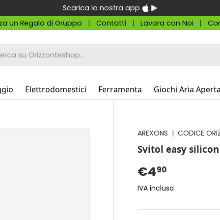
Scarica la nostra app
za un Regalo di Gruppo
Contatti
Lavora con Noi
Con
a
ggio
Elettrodomestici
Ferramenta
Giochi Aria Apert
AREXONS
|
CODICE ORI
Svitol easy silic
€4
90
IVA inclusa