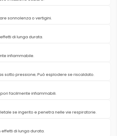
re sonnolenza o vertigini.
ffetti di lunga durata.
nte infiammabile.
s sotto pressione; Può esplodere se riscaldato.
apori facilmente infiammabili.
etale se ingerito e penetra nelle vie respiratorie.
effetti di lunga durata.