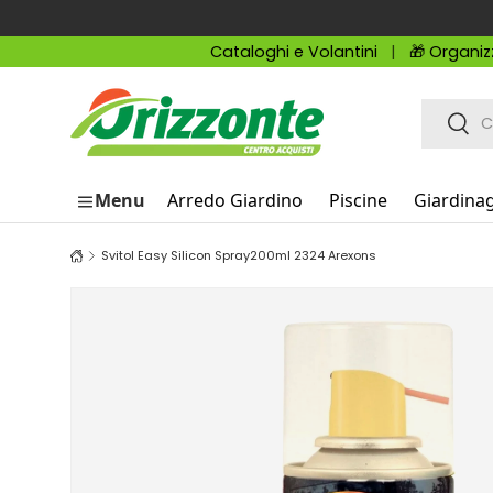
Passa ai contenuti
Cataloghi e Volantini
🎁 Organiz
Cerca
Cerc
Menu
Arredo Giardino
Piscine
Giardina
Svitol Easy Silicon Spray200ml 2324 Arexons