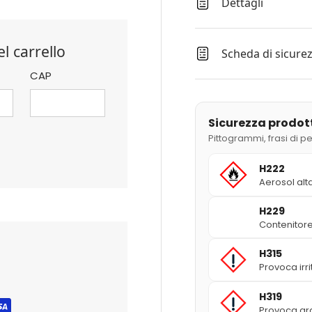
Dettagli
l carrello
Scheda di sicure
CAP
Sicurezza prodot
Pittogrammi, frasi di p
H222
Aerosol alt
H229
Contenitore
H315
Provoca irr
H319
Provoca gra