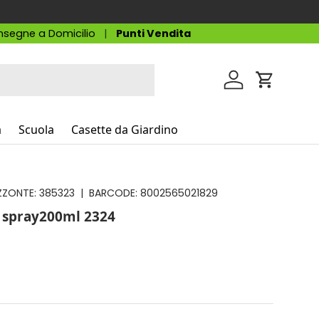
segne a Domicilio
Punti Vendita
Accedi
Carrello
a
Scuola
Casette da Giardino
ZZONTE:
385323
|
BARCODE:
8002565021829
on spray200ml 2324