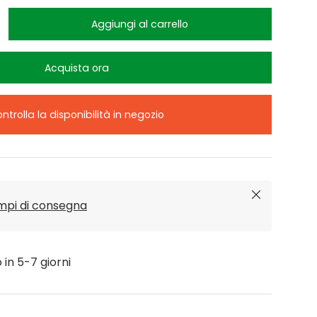
Aggiungi al carrello
Acquista ora
ntrolla la disponibilità in negozio
Chiudi
empi di consegna
o in 5-7 giorni