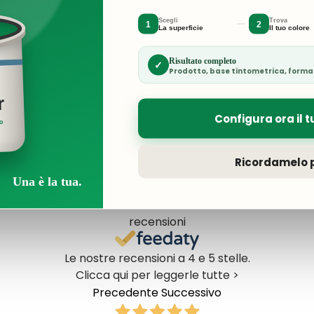
Conservare in l
P403
Scegli
Trova
1
2
La superficie
Il tuo colore
Risultato completo
✓
Prodotto, base tintometrica, forma
Resi e Rimborsi
r
Configura ora il t
ro
Ottimo
Ricordamelo p
Una è la tua.
4,5
/5
2.062
recensioni
Le nostre recensioni a 4 e 5 stelle.
Clicca qui per leggerle tutte >
Precedente
Successivo