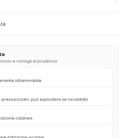
zza
to
ericolo e consigli di prudenza
amente infiammabile.
 pressurizzato: può esplodere se riscaldato.
itazione cutanea.
ve irritazione oculare.