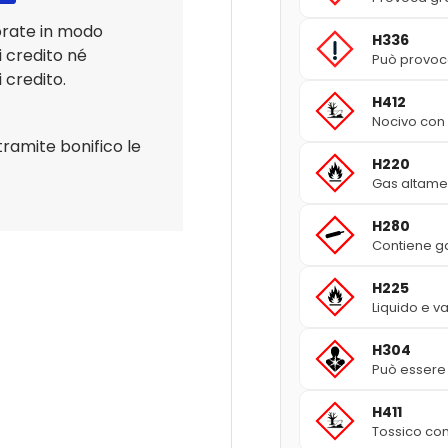
orate in modo
H336
i credito né
Può provoca
 credito.
H412
Nocivo con e
tramite bonifico le
H220
Gas altame
H280
Contiene ga
H225
Liquido e v
H304
Può essere l
H411
Tossico con 