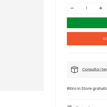
Q.tà
-
+
Co
Consulta i t
Ritiro in Store gratuit