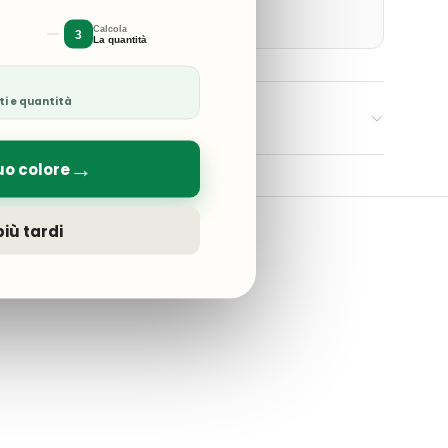
uogo ben ventilato.
Calcola
3
La quantità
ti e quantità
→
uo colore
iù tardi