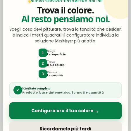
NUOVO SERVIZIO TINTOMETRO ONLINE
Trova il colore.
Modalità di pagamento
Al resto pensiamo noi.
Scegli cosa devi pitturare, trova la tonalità che desideri
Accettiamo
e indica i metri quadrati. Il configuratore individua la
soluzione
più adatta.
MaxMeyer
Le informazioni di pagamento vengono
Scegli
1
La superficie
elaborate in modo sicuro. Non memorizziamo i
Trova
dati della carta di credito né abbiamo accesso
2
Il tuo colore
ai dati della vostra carta di credito.
Calcola
3
La quantità
Accettiamo anche:
Risultato completo
✓
Le informazioni per effettuare il pagamento
Prodotto, base tintometrica, formati e quantità
tramite bonifico le troverai al momento del
checkout.
→
Configura ora il tuo colore
Ricordamelo più tardi