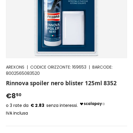
AREXONS
|
CODICE ORIZZONTE:
169653
|
BARCODE:
8002565083520
Rinnova spoiler nero blister 125ml 8352
€8
50
€ 2.83
IVA inclusa