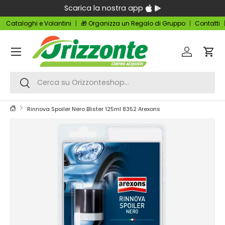
Scarica la nostra app
Passa ai contenuti
Cataloghi e Volantini
🎁 Organizza un Regalo di Gruppo
Contatti
Menu
Accedi
Carr
Cerca
Cerca
Rinnova Spoiler Nero Blister 125ml 8352 Arexons