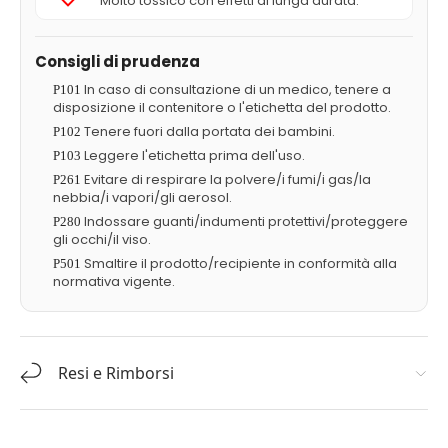
Molto tossico con effetti di lunga durata.
Consigli di prudenza
In caso di consultazione di un medico, tenere a
P101
disposizione il contenitore o l'etichetta del prodotto.
Tenere fuori dalla portata dei bambini.
P102
Leggere l'etichetta prima dell'uso.
P103
Evitare di respirare la polvere/i fumi/i gas/la
P261
nebbia/i vapori/gli aerosol.
Indossare guanti/indumenti protettivi/proteggere
P280
gli occhi/il viso.
Smaltire il prodotto/recipiente in conformità alla
P501
normativa vigente.
Resi e Rimborsi