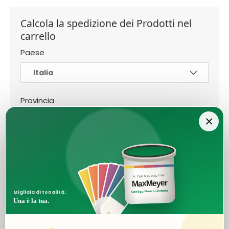
Calcola la spedizione dei Prodotti nel
carrello
Paese
Provincia
×
CAP
IL TUO COLORE CON
MaxMeyer
Configuratore tintometro
Migliaia di tonalità.
Una è la tua.
Calcola