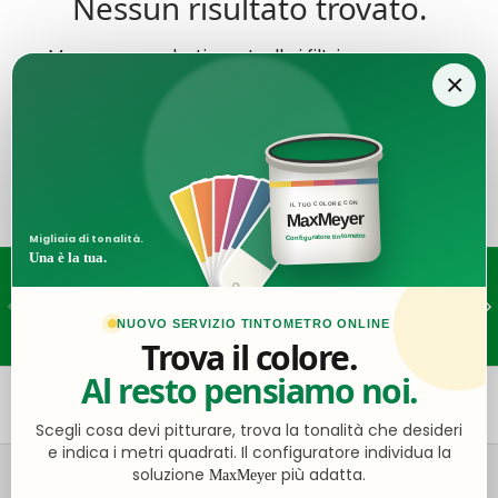
Nessun risultato trovato.
Ma non arrenderti: controlla i filtri o prova con
×
termini meno specifici.
IL TUO COLORE CON
MaxMeyer
Configuratore tintometro
Migliaia di tonalità.
Una è la tua.
Assistenza dedicata
Indietro
Ava
Consulta gli orari
NUOVO SERVIZIO TINTOMETRO ONLINE
Trova il colore.
Al resto pensiamo noi.
Torna all’inizio
Scegli cosa devi pitturare, trova la tonalità che desideri
e indica i metri quadrati. Il configuratore individua la
soluzione
più adatta.
MaxMeyer