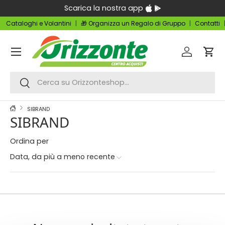
Scarica la nostra app
Passa ai contenuti
Cataloghi e Volantini
🎁 Organizza un Regalo di Gruppo
Contatti
Menu
Accedi
Carr
Cerca
Cerca
SIBRAND
SIBRAND
Ordina per
Data, da più a meno recente