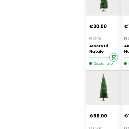
€30.00
€
FLORA
FL
Albero Di
Al
Natale
Na
Silvestre 150
24
Cm Verde
Re
Disponibile
Realistico
€68.00
€
FLORA
FL