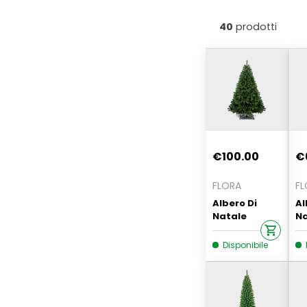
40
prodotti
€100.00
€
FLORA
FL
Albero Di
Al
Natale
Na
Houston Con
Si
Pigne 180 Cm
V
Disponibile
Re