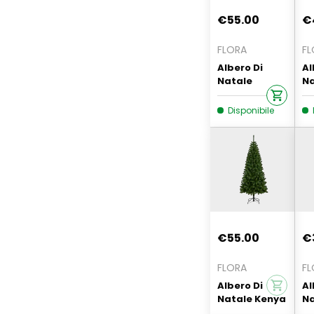
€55.00
€
FLORA
FL
Albero Di
Al
Natale
Na
Silvestre
15
150cm
Ra
Disponibile
Innevato
€55.00
€
FLORA
FL
Albero Di
Al
Natale Kenya
Na
180cm 500
Si