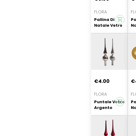
FLORA
FL
Pallina Di
Pa
Natale Vetro
Na
6cm Argento
4
Conf 10pz
Co
€4.00
€
FLORA
FL
Puntale Vetro
Pa
Argento
Na
Liscio/Satina
Ve
to 27cm
Or
Pz