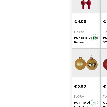
€4.00
€
FLORA
FL
Puntale Vetro
Pu
Rosso
27
Liscio/Satina
Li
to 27cm
to
€5.00
€
FLORA
FL
Palline Di
Co