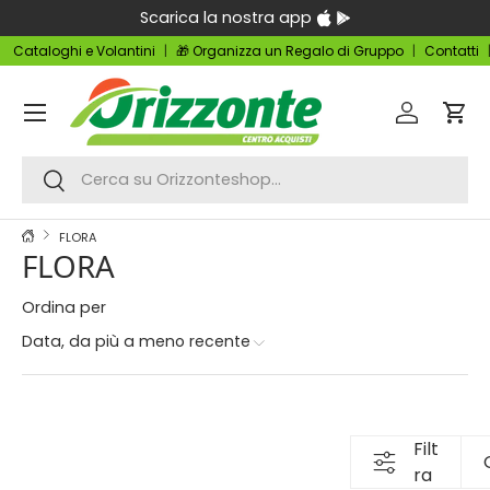
Scarica la nostra app
Passa ai contenuti
Cataloghi e Volantini
🎁 Organizza un Regalo di Gruppo
Contatti
Menu
Accedi
Carr
Cerca
Cerca
FLORA
FLORA
Ordina per
Data, da più a meno recente
Filt
ra