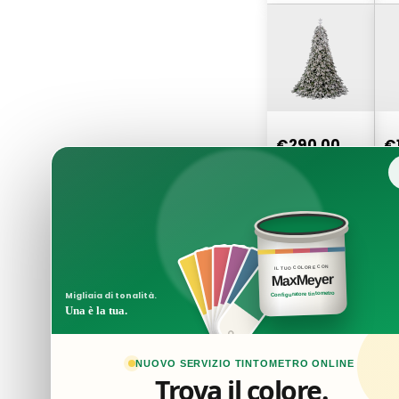
Rami Flora
C
Re
€290.00
€
FLORA
FL
Albero Di
Al
Natale
Na
Pandora
21
240cm
IL TUO COLORE CON
Innevato
MaxMeyer
Realistico
Configuratore tintometro
Migliaia di tonalità.
Una è la tua.
NUOVO SERVIZIO TINTOMETRO ONLINE
Trova il colore.
€165.00
€