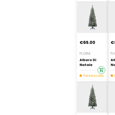
€65.00
€
FLORA
FL
Albero Di
Al
Natale
Na
Silvestre 180
Si
Cm Innevato
Cm
Poche scorte