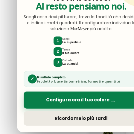
Al resto pensiamo noi.
FLORA
FL
Albero Di
Pa
Scegli cosa devi pitturare, trova la tonalità che desid
Natale Spray
Ve
e indica i metri quadrati. Il configuratore individua l
240 Cm 1831
C
soluzione
più adatta.
MaxMeyer
Rami
10
As
Scegli
1
La superficie
Trova
2
Il tuo colore
Calcola
3
La quantità
€5.00
€
Risultato completo
✓
Prodotto, base tintometrica, formati e quantità
FLORA
FL
Palla Di
Ba
→
Configura ora il tuo colore
Natale Vetro
D
Oro Cm6 Cof
50
10pz Assotite
T
Ricordamelo più tardi