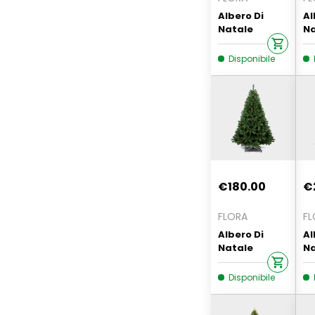
Albero Di
Al
Natale
Na
Silvestre 240
21
Cm Verde
Re
Disponibile
Realistico
€180.00
€
FLORA
FL
Albero Di
Al
Natale
Na
Houston Con
Pa
Pigne 240 Cm
Cm
Disponibile
Ra