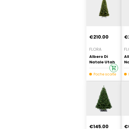
€210.00
€
FLORA
FL
Albero Di
Al
Natale Utah
Na
210 Cm Con
2
350 Luci Led
Fl
Poche scorte
L
€145.00
€