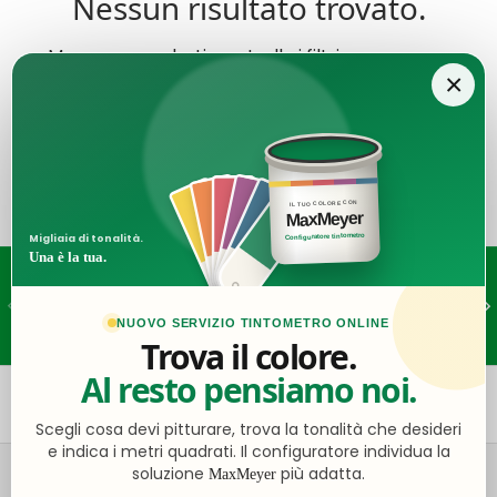
Nessun risultato trovato.
Ma non arrenderti: controlla i filtri o prova con
×
termini meno specifici.
IL TUO COLORE CON
MaxMeyer
Configuratore tintometro
Migliaia di tonalità.
Una è la tua.
Assistenza dedicata
Indietro
Ava
Consulta gli orari
NUOVO SERVIZIO TINTOMETRO ONLINE
Trova il colore.
Al resto pensiamo noi.
Torna all’inizio
Scegli cosa devi pitturare, trova la tonalità che desideri
e indica i metri quadrati. Il configuratore individua la
soluzione
più adatta.
MaxMeyer