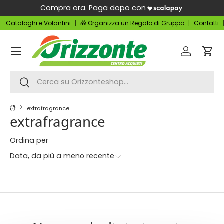
Compra ora. Paga dopo con
Passa ai contenuti
Cataloghi e Volantini
🎁 Organizza un Regalo di Gruppo
Contatti
Menu
Accedi
Carr
Cerca
Cerca
extrafragrance
extrafragrance
Ordina per
Data, da più a meno recente