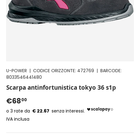
U-POWER
|
CODICE ORIZZONTE:
472769
|
BARCODE:
8033546441480
Scarpa antinfortunistica tokyo 36 s1p
€68
00
€ 22.67
IVA inclusa