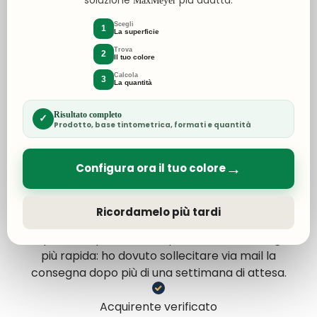
MaxMeyer
2 Giorni Fa
Scegli
1
La superficie
Ottimo acquisto e qualità tutto perfetto
Trova
2
Il tuo colore
Acquirente verificato
Calcola
3
La quantità
2 Giorni Fa
Risultato completo
✓
Prodotto, base tintometrica, formati e quantità
Perfetto rapidi precisi
Acquirente verificato
→
Configura ora il tuo colore
4 Giorni Fa
Ricordamelo più tardi
Catalogo ampio e prezzi competitivi. Non metto
cinque stelle perché mi aspettavo una consegna
più rapida: ho dovuto sollecitare via mail la
consegna dopo più di una settimana di attesa.
Acquirente verificato