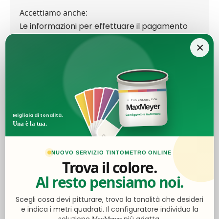
Accettiamo anche:
Le informazioni per effettuare il pagamento
tramite bonifico le troverai al momento del
×
checkout.
IL TUO COLORE CON
Ottimo
MaxMeyer
Configuratore tintometro
Migliaia di tonalità.
Una è la tua.
4,5
/5
2.062
NUOVO SERVIZIO TINTOMETRO ONLINE
recensioni
Trova il colore.
Al resto pensiamo noi.
Le nostre recensioni a 4 e 5 stelle.
Clicca qui per leggerle tutte >
Scegli cosa devi pitturare, trova la tonalità che desideri
Precedente
Successivo
e indica i metri quadrati. Il configuratore individua la
soluzione
più adatta.