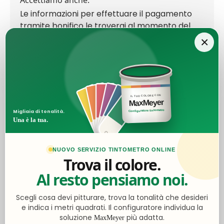
Accettiamo anche:
Le informazioni per effettuare il pagamento
tramite bonifico le troverai al momento del
checkout.
×
Ottimo
IL TUO COLORE CON
MaxMeyer
Configuratore tintometro
Migliaia di tonalità.
Una è la tua.
4,5
/5
2.062
recensioni
NUOVO SERVIZIO TINTOMETRO ONLINE
Trova il colore.
Le nostre recensioni a 4 e 5 stelle.
Al resto pensiamo noi.
Clicca qui per leggerle tutte >
Precedente
Successivo
Scegli cosa devi pitturare, trova la tonalità che desideri
e indica i metri quadrati. Il configuratore individua la
soluzione
più adatta.
MaxMeyer