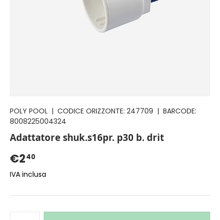
POLY POOL
|
CODICE ORIZZONTE:
247709
|
BARCODE:
8008225004324
Adattatore shuk.s16pr. p30 b. drit
€2
40
IVA inclusa
Q.tà