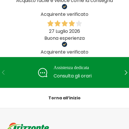
Acquisto facile e veloce come la consegna
Acquirente verificato
27 Luglio 2026
Buona esperienza
Acquirente verificato
Assistenza dedicata
Indietro
Ava
Consulta gli orari
Torna all’inizio