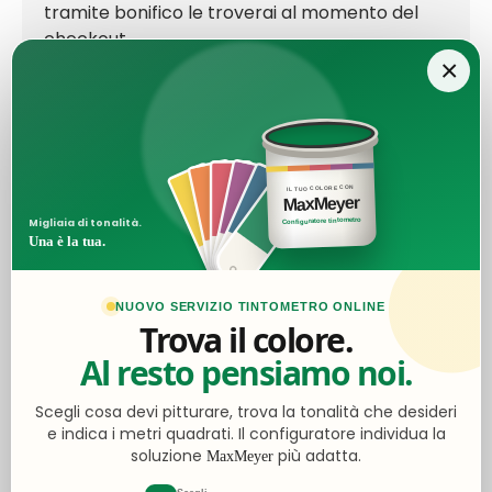
tramite bonifico le troverai al momento del
checkout.
×
Ottimo
IL TUO COLORE CON
MaxMeyer
4,5
/5
Configuratore tintometro
Migliaia di tonalità.
Una è la tua.
2.062
recensioni
NUOVO SERVIZIO TINTOMETRO ONLINE
Trova il colore.
Le nostre recensioni a 4 e 5 stelle.
Al resto pensiamo noi.
Clicca qui per leggerle tutte >
Precedente
Successivo
Scegli cosa devi pitturare, trova la tonalità che desideri
e indica i metri quadrati. Il configuratore individua la
Ieri
soluzione
più adatta.
MaxMeyer
Ottimo acquisto e qualità tutto perfetto