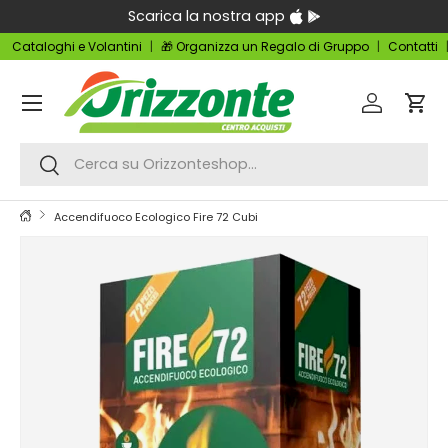
Scarica la nostra app
Passa ai contenuti
Cataloghi e Volantini
🎁 Organizza un Regalo di Gruppo
Contatti
Menu
Accedi
Carr
Cerca
Cerca
Accendifuoco Ecologico Fire 72 Cubi