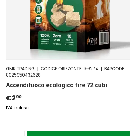
GMR TRADING
|
CODICE ORIZZONTE:
196274
|
BARCODE:
8025950432628
Accendifuoco ecologico fire 72 cubi
€2
90
IVA inclusa
Q.tà