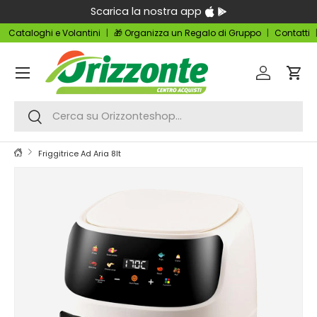
Scarica la nostra app
Passa ai contenuti
Cataloghi e Volantini
🎁 Organizza un Regalo di Gruppo
Contatti
Menu
Accedi
Carr
Cerca
Cerca
Friggitrice Ad Aria 8lt