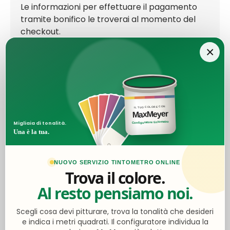
Le informazioni per effettuare il pagamento
tramite bonifico le troverai al momento del
checkout.
×
Ottimo
IL TUO COLORE CON
MaxMeyer
4,6
/5
Configuratore tintometro
Migliaia di tonalità.
2.056
Una è la tua.
recensioni
NUOVO SERVIZIO TINTOMETRO ONLINE
Le nostre recensioni a 4 e 5 stelle.
Trova il colore.
Clicca qui per leggerle tutte >
Al resto pensiamo noi.
Precedente
Successivo
Scegli cosa devi pitturare, trova la tonalità che desideri
e indica i metri quadrati. Il configuratore individua la
Oggi