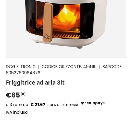
DCG ELTRONIC
|
CODICE ORIZZONTE:
494110
|
BARCODE:
8052780964876
Friggitrice ad aria 8lt
€65
00
€ 21.67
IVA inclusa