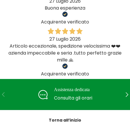
27 Luglio 2026
Buona esperienza
Acquirente verificato
27 Luglio 2026
Articolo eccezionale, spedizione velocissima ❤️❤️
azienda impeccabile e seria .tutto perfetto grazie
mille 🙏
Acquirente verificato
Assistenza dedicata
Indietro
Ava
Consulta gli orari
Torna all’inizio