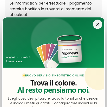
Le informazioni per effettuare il pagamento
tramite bonifico le troverai al momento del
checkout.
×
Ottimo
IL TUO COLORE CON
MaxMeyer
4,6
/5
Configuratore tintometro
Migliaia di tonalità.
2.056
Una è la tua.
recensioni
NUOVO SERVIZIO TINTOMETRO ONLINE
Le nostre recensioni a 4 e 5 stelle.
Trova il colore.
Clicca qui per leggerle tutte >
Al resto pensiamo noi.
Precedente
Successivo
Scegli cosa devi pitturare, trova la tonalità che desideri
e indica i metri quadrati. Il configuratore individua la
Oggi