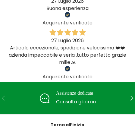
27 Luglio 2026
Buona esperienza
Acquirente verificato
27 Luglio 2026
Articolo eccezionale, spedizione velocissima ❤️❤️
azienda impeccabile e seria .tutto perfetto grazie
mille 🙏
Acquirente verificato
Assistenza dedicata
Indietro
Ava
Consulta gli orari
Torna all’inizio