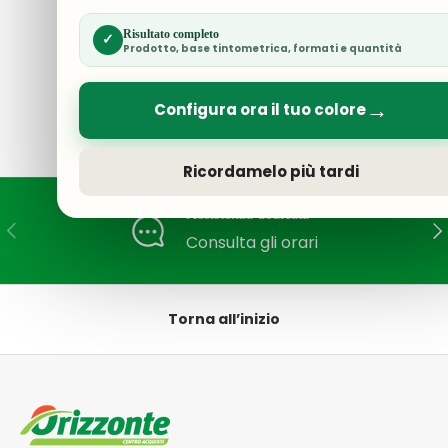
Forno
Microonde
Risultato completo
✓
Hisense Grill
Prodotto, base tintometrica, formati e quantità
20lt
→
Configura ora il tuo colore
Ricordamelo più tardi
Assistenza dedicata
Indietro
Ava
Consulta gli orari
Torna all’inizio