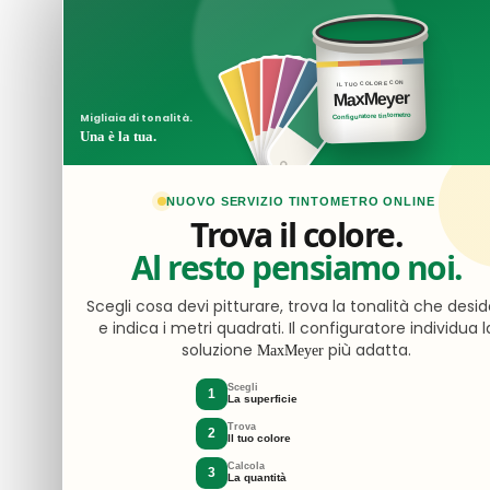
IL TUO COLORE CON
MaxMeyer
€290.00
€
Configuratore tintometro
Migliaia di tonalità.
Una è la tua.
HISENSE
HI
Tvc 50" Ultra
La
NUOVO SERVIZIO TINTOMETRO ONLINE
Hd 4k Smart
Hi
Trova il colore.
Hdr Vidaa
9
Al resto pensiamo noi.
Hisense
W
50a6cg
7
Scegli cosa devi pitturare, trova la tonalità che desid
e indica i metri quadrati. Il configuratore individua l
soluzione
più adatta.
MaxMeyer
Scegli
1
La superficie
€80.00
Trova
2
Il tuo colore
HISENSE
Calcola
3
La quantità