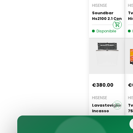
HISENSE
HI
Soundbar
Tv
Hs2100 2.1 Con
Hi
Subwoofer
4
Esterno 240w
S
Disponibile
€380.00
€
HISENSE
HI
Lavastoviglie
Tv
Incasso
75
Hisense 16
U
Coperti
Classe D