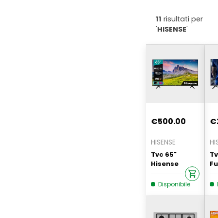
11
risultati per
'
HISENSE
'
€500.00
€
HISENSE
HI
Tvc 65"
Tv
Hisense
Fu
65a6cg
Tv
Smart Uhd
4
Disponibile