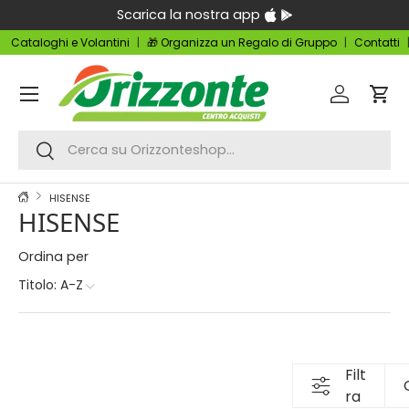
Scarica la nostra app
Passa ai contenuti
Cataloghi e Volantini
🎁 Organizza un Regalo di Gruppo
Contatti
Menu
Accedi
Carr
Cerca
Cerca
HISENSE
HISENSE
Ordina per
Titolo: A-Z
Filt
ra