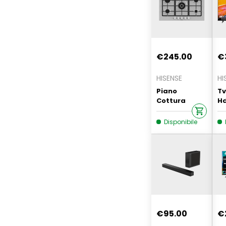
€245.00
€
HISENSE
HI
Piano
Tv
Cottura
Hd
90cm
4k
Hisense
Disponibile
Gm973xf
€95.00
€