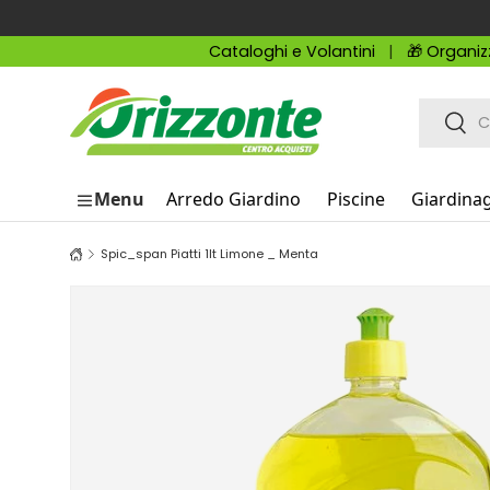
Passa ai contenuti
Cataloghi e Volantini
🎁 Organiz
Cerca
Cerc
Menu
Arredo Giardino
Piscine
Giardina
Spic_span Piatti 1lt Limone _ Menta