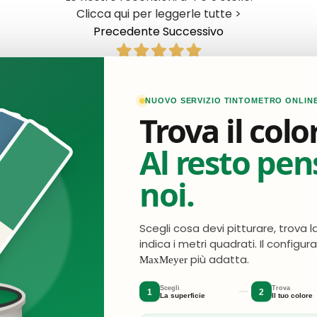
Clicca qui per leggerle tutte >
Precedente
Successivo
Oggi
positiva. I prodotti acquistati mi sembrano ottimi. La cons
NUOVO SERVIZIO TINTOMETRO ONLIN
Trova il colo
Acquirente verificato
Al resto pe
2 Giorni Fa
Ottimo acquisto e qualità tutto perfetto
noi.
Acquirente verificato
Scegli cosa devi pitturare, trova l
indica i metri quadrati. Il configur
3 Giorni Fa
più adatta.
MaxMeyer
Perfetto rapidi precisi
Scegli
Trova
1
2
La superficie
Il tuo colore
Acquirente verificato