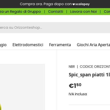
Compra ora. Paga dopo con
za un Regalo di Gruppo
Contatti
Lavora con Noi
Con
a
ggio
Elettrodomestici
Ferramenta
Giochi Aria Apert
NBR
|
CODICE ORIZZONT
Spic_span piatti 
€1
50
IVA inclusa