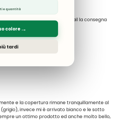
ti e quantità
da: ho dovuto sollecitare via mail la consegna
→
uo colore
iù tardi
amente e la copertura rimane tranquillamente al
 (grigio), invece mi è arrivato bianco e le sotto
sempre un ottimo prodotto ed anche molto bello,