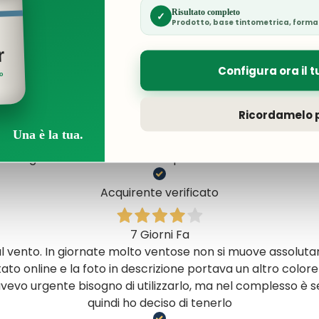
Risultato completo
✓
Prodotto, base tintometrica, forma
5 Giorni Fa
 cinque stelle perché mi aspettavo una consegna più rapi
r
dopo più di una settimana di attesa.
Configura ora il t
ro
Acquirente verificato
Ricordamelo p
Una è la tua.
6 Giorni Fa
gentilezza e cortesia al top. Prodotti eccellenti
Acquirente verificato
7 Giorni Fa
al vento. In giornate molto ventose non si muove assolut
tato online e la foto in descrizione portava un altro colore
vevo urgente bisogno di utilizzarlo, ma nel complesso è 
quindi ho deciso di tenerlo