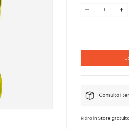
Q.tà
-
+
Co
Consulta i t
Ritiro in Store gratuit