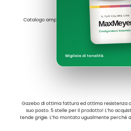
IL TUO COLORE CON
Catalogo ampio e prezzi competitivi. Non metto
MaxMeye
Configuratore tintomet
Migliaia di tonalità.
Gazebo di ottima fattura ed ottima resistenza 
suo posto. 5 stelle per il prodotto! L’ho acquis
tende grigie. L’ho montato ugualmente perché a