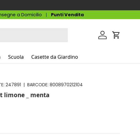
segne a Domicilio
Punti Vendita
Accedi
Carrello
a
Scuola
Casette da Giardino
E:
247891
|
BARCODE:
8008970212104
1lt limone _ menta