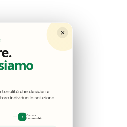
×
egna è stata rapida.
E
re.
nsiamo
a tonalità che desideri e
atore individua la soluzione
Calcola
3
La quantità