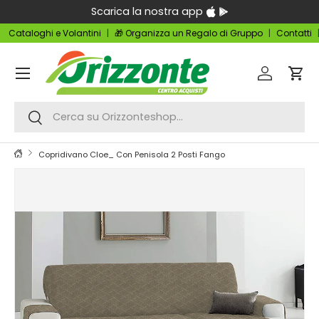
Scarica la nostra app
Passa ai contenuti
Cataloghi e Volantini
🎁 Organizza un Regalo di Gruppo
Contatti
Menu
Accedi
Carr
Cerca
Cerca
Copridivano Cloe_ Con Penisola 2 Posti Fango