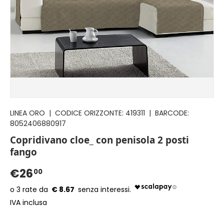
LINEA ORO
|
CODICE ORIZZONTE:
419311
|
BARCODE:
8052406880917
Copridivano cloe_ con penisola 2 posti
fango
€26
00
€ 8.67
IVA inclusa