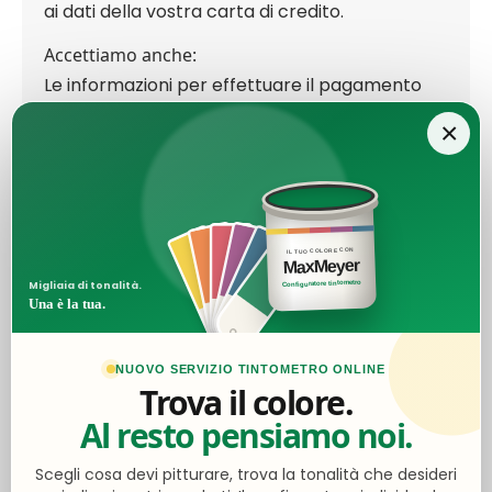
ai dati della vostra carta di credito.
Accettiamo anche:
Le informazioni per effettuare il pagamento
tramite bonifico le troverai al momento del
×
checkout.
IL TUO COLORE CON
Ottimo
MaxMeyer
Configuratore tintometro
Migliaia di tonalità.
Una è la tua.
4,5
/5
2.063
NUOVO SERVIZIO TINTOMETRO ONLINE
recensioni
Trova il colore.
Al resto pensiamo noi.
Le nostre recensioni a 4 e 5 stelle.
Clicca qui per leggerle tutte >
Scegli cosa devi pitturare, trova la tonalità che desideri
Precedente
Successivo